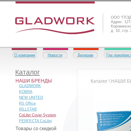
ООО “ГЛЭ
Адрес: 1274
Коровинско
д. 10, стр.
О компании
Новости
Дилерам
Где приобрес
Каталог
НАШИ БРЕНДЫ
Каталог
\
НАШИ Б
GLADWORK
KOBRA
NEW UNITED
RS Office
RILLSTAB
CoLibri Cover System
PERFECTA CoLibri
Товары со скидкой