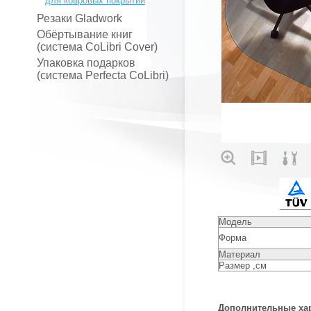
для ковровых покрытий
Резаки Gladwork
Обёртывание книг
(система CoLibri Cover)
Упаковка подарков
(система Perfecta CoLibri)
Модель
Форма
Материал
Размер ,см
Дополнительные хар