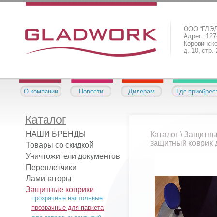
ООО “ГЛЭ
Адрес: 1274
Коровинско
д. 10, стр.
О компании
Новости
Дилерам
Где приобрес
Каталог
НАШИ БРЕНДЫ
Каталог
\
Защитны
защитный коврик 
Товары со скидкой
Уничтожители документов
Переплетчики
Ламинаторы
Защитные коврики
прозрачные настольные
прозрачные для паркета