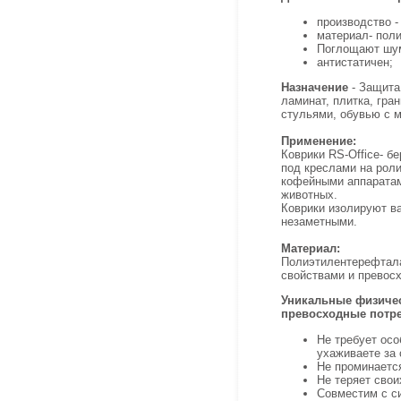
производство -
материал- пол
Поглощают шу
антистатичен;
Назначение
- Защита
ламинат, плитка, гра
стульями, обувью с 
Применение:
Коврики RS-Office- бе
под креслами на роли
кофейными аппаратам
животных.
Коврики изолируют ва
незаметными.
Материал:
Полиэтилентерефтала
свойствами и превос
Уникальные физичес
превосходные потре
Не требует осо
ухаживаете за
Не проминается
Не теряет свои
Совместим с с