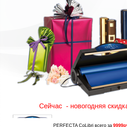
Сейчас - новогодняя скидк
PERFECTA CoLibri всего за
9999р