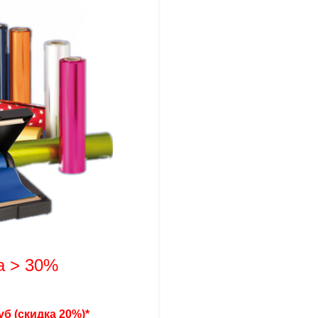
а > 30%
уб (скидка 20%)*